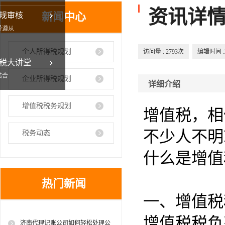
资讯详
新闻中心
规审核
导遵从
个人所得税规划
访问量 :
2793次
编辑时间 :20
税大讲堂
结合
企业所得税规划
详细介绍
增值税税务规划
增值税，相
不少人不明
税务动态
什么是增值
热门新闻
一、增值税
增值税税负
济南代理记账公司如何轻松处理公