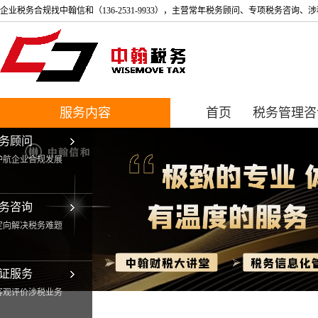
企业税务合规找中翰信和（136-2531-9933），主营常年税务顾问、专项税务咨
服务内容
首页
税务管理咨
务顾问
护航企业合规发展
务咨询
定向解决税务难题
证服务
客观评价涉税业务