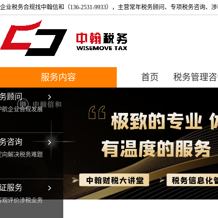
企业税务合规找中翰信和（136-2531-9933），主营常年税务顾问、专项税务咨
服务内容
首页
税务管理咨
务顾问
护航企业合规发展
务咨询
定向解决税务难题
证服务
客观评价涉税业务