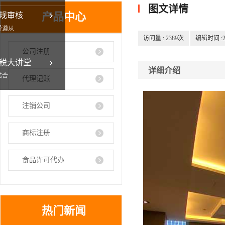
图文详情
产品中心
规审核
导遵从
访问量 :
2389次
编辑时间 :202
公司注册
税大讲堂
详细介绍
结合
代理记账
注销公司
商标注册
食品许可代办
热门新闻